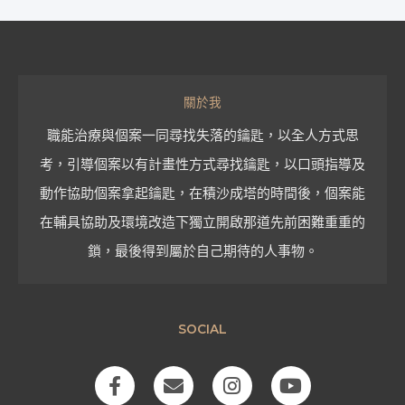
關於我
職能治療與個案一同尋找失落的鑰匙，以全人方式思
考，引導個案以有計畫性方式尋找鑰匙，以口頭指導及
動作協助個案拿起鑰匙，在積沙成塔的時間後，個案能
在輔具協助及環境改造下獨立開啟那道先前困難重重的
鎖，最後得到屬於自己期待的人事物。
SOCIAL
F
E
I
Y
a
n
n
o