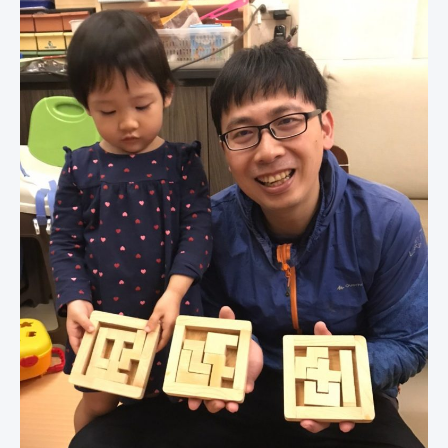
治
療
積
木