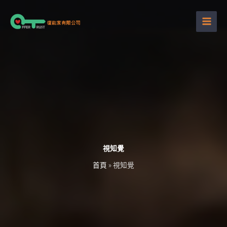
跳
至
主
要
內
容
視知覺
首頁
»
視知覺