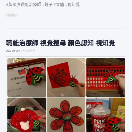
#黃國朕職能治療師 #鏡子 #立體 #視知覺
閱讀更多 »
職能治療師 視覺搜尋 顏色認知 視知覺
職
能
2021-05-26
/
小兒職能治療
治
療
師
視
覺
搜
尋
顏
色
認
知
視
知
覺