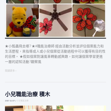
★小瓢蟲飛去哪? ★#職能治療師 經由活動分析並評估個案能力和
生活歷程，來指導成人或小兒個案從活動過程中可以獲得有目的性
的目標。 ★假如個案對讓風車轉動感興趣，如何讓個案學習更進
一層的認知活動?觀察風
閱讀更多 »
小兒職能治療 積木
小
兒
2017-11-07
/
小兒職能治療
職
能