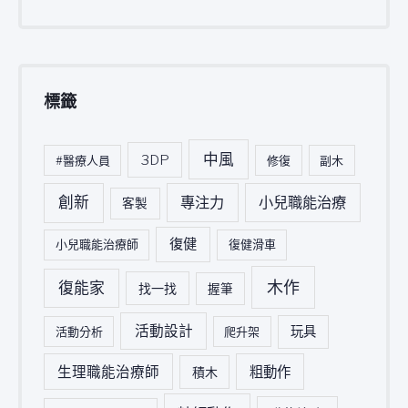
標籤
中風
3DP
#醫療人員
修復
副木
創新
專注力
小兒職能治療
客製
復健
小兒職能治療師
復健滑車
木作
復能家
找一找
握筆
活動設計
玩具
活動分析
爬升架
生理職能治療師
粗動作
積木