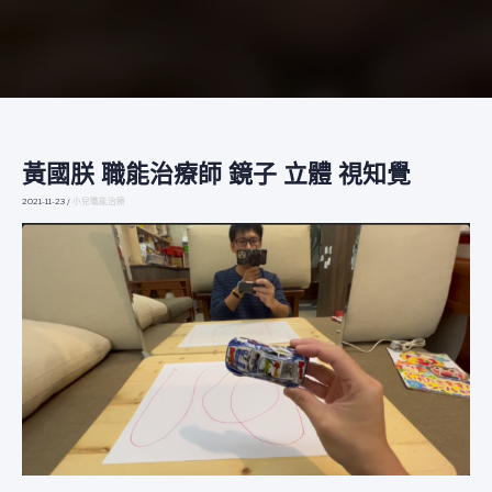
黃國朕 職能治療師 鏡子 立體 視知覺
黃
國
2021-11-23
/
小兒職能治療
朕
職
能
治
療
師
鏡
子
立
體
視
知
覺