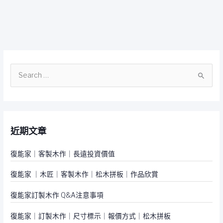
搜
尋
關
鍵
近期文章
字
:
復能家｜客製木作｜長遠投資價值
復能家 ｜木匠｜客製木作｜松木拼板｜作品欣賞
復能家訂製木作 Q&A注意事項
復能家｜訂製木作｜尺寸標示｜報價方式｜松木拼板