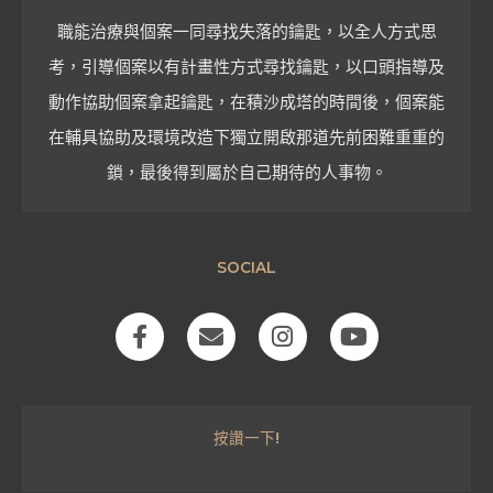
職能治療與個案一同尋找失落的鑰匙，以全人方式思
考，引導個案以有計畫性方式尋找鑰匙，以口頭指導及
動作協助個案拿起鑰匙，在積沙成塔的時間後，個案能
在輔具協助及環境改造下獨立開啟那道先前困難重重的
鎖，最後得到屬於自己期待的人事物。
SOCIAL
F
E
I
Y
a
n
n
o
c
v
s
u
e
e
t
t
b
l
a
u
按讚一下!
o
o
g
b
o
p
r
e
k
e
a