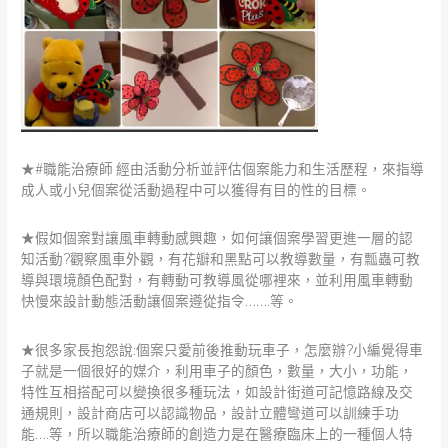
★#職能治療師 經由活動分析並評估個案能力和生活歷程，來指導
成人或小兒個案從活動過程中可以獲得有目的性的目標。
★假如個案對讓風車轉動感興趣，如何讓個案學習更進一層的認
知活動?觀察風車外觀，有花瓣和黑點可以教導數量，有瓢蟲可教
導與環境顏色配對，有轉動可教導風從哪裡來，並利用風車轉動
快慢來設計動態活動讓個案遵從指令…….等。
★很多家長抱怨說:個案只愛前後推動玩車子，怎麼辦?小編覺得車
子就是一個很好的媒介，利用車子的顏色，數量，大小，功能，
特性互相搭配可以變換很多種玩法，如設計街道可記憶路線及交
通規則，設計商店可以認識物品，設計立體彎道可以訓練手功
能….等，所以職能治療師的創造力是在醫療臨床上的一種個人特