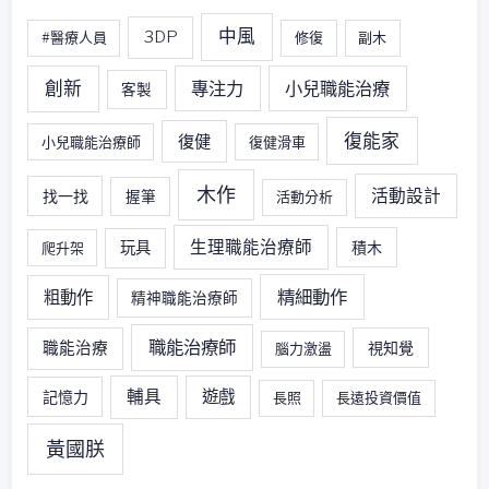
中風
3DP
#醫療人員
修復
副木
創新
專注力
小兒職能治療
客製
復能家
復健
小兒職能治療師
復健滑車
木作
活動設計
找一找
握筆
活動分析
生理職能治療師
玩具
積木
爬升架
精細動作
粗動作
精神職能治療師
職能治療師
職能治療
視知覺
腦力激盪
輔具
遊戲
記憶力
長照
長遠投資價值
黃國朕