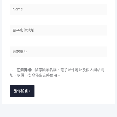
Name
電
子
郵
件
網
地
站
址
網
址
在
瀏覽器
中儲存顯示名稱、電子郵件地址及個人網站網
址，以供下次發佈留言時使用。