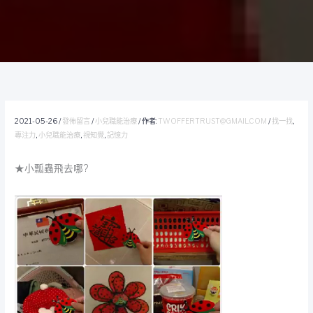
2021-05-26
/
發佈留言
/
小兒職能治療
/ 作者:
TWOFFERTRUST@GMAIL.COM
/
找一找
,
專注力
,
小兒職能治療
,
視知覺
,
記憶力
★小瓢蟲飛去哪?