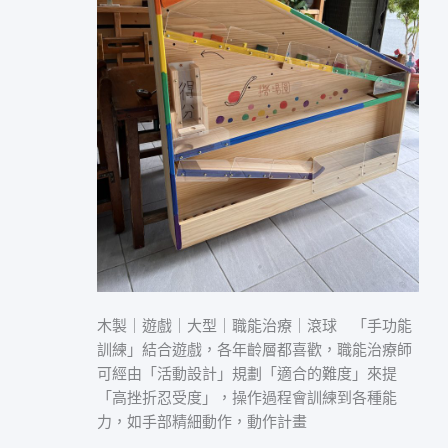
治
療
｜
滾
球
木製｜遊戲｜大型｜職能治療｜滾球 「手功能
訓練」結合遊戲，各年齡層都喜歡，職能治療師
可經由「活動設計」規劃「適合的難度」來提
「高挫折忍受度」，操作過程會訓練到各種能
力，如手部精細動作，動作計畫