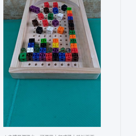
萬
用
板
底
板
底
座
USL
2
公
分
積
木