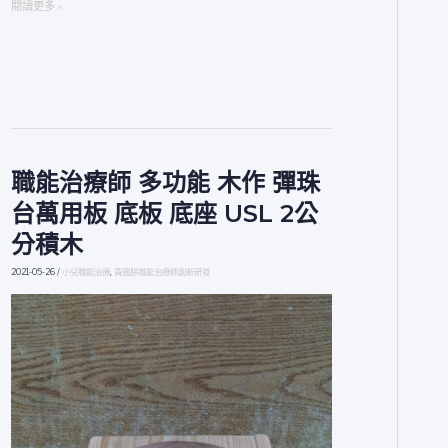
閱讀更多 »
職能治療師 多功能 木作 彈珠
職
能
台萬用板 底板 底座 USL 2公
治
分積木
療
師
2021-05-26
/
小兒職能治療
,
黃國朕職能治療師創新研發
多
功
能
木
作
彈
珠
台