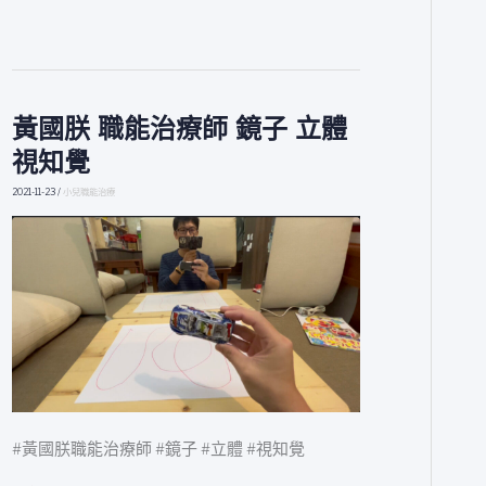
黃國朕 職能治療師 鏡子 立體
黃
國
視知覺
朕
職
2021-11-23
/
小兒職能治療
能
治
療
師
鏡
子
立
體
視
知
#黃國朕職能治療師 #鏡子 #立體 #視知覺
覺