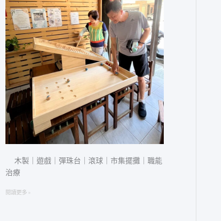
台
｜
滾
球
｜
市
集
擺
攤
｜
職
能
治
療
木製｜遊戲｜彈珠台｜滾球｜市集擺攤｜職能
治療
閱讀更多 »