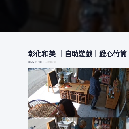
彰化和美 ｜自助遊戲｜愛心竹筒
彰
化
2025-03-10
/
小兒職能治療
和
美
｜
自
助
遊
戲
｜
愛
心
竹