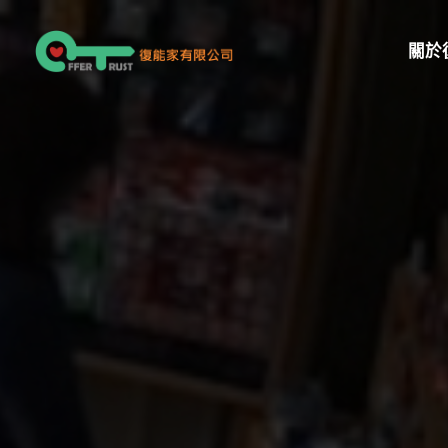
跳
至
關於
主
要
內
容