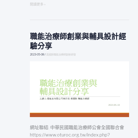
閱讀更多 »
職能治療師創業與輔具設計經
職
能
驗分享
治
療
2023-05-08
/
黃國朕職能治療師創新研發
師
創
業
與
輔
具
設
計
經
驗
網址聯結: 中華民國職能治療師公會全國聯合會
分
https://www.oturoc.org.tw/index.php?
享