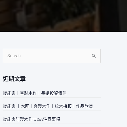
搜
尋
關
近期文章
鍵
字
復能家｜客製木作｜長遠投資價值
:
復能家 ｜木匠｜客製木作｜松木拼板｜作品欣賞
復能家訂製木作 Q&A注意事項