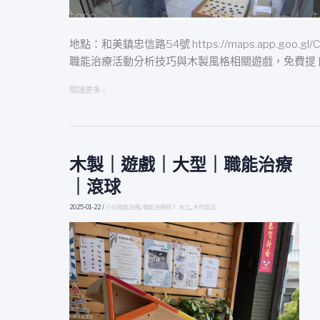
地點：和美鎮忠信路54號 https://maps.app.goo.gl/
職能治療活動分析技巧與木製風格相關遊戲，免費提 [
閱讀更多 »
木製｜遊戲｜大型｜職能治療
木
製
｜滾球
｜
遊
2025-01-22
/
小兒職能治療
,
職能治療師 X 木工
,
木作商品
戲
｜
大
型
｜
職
能