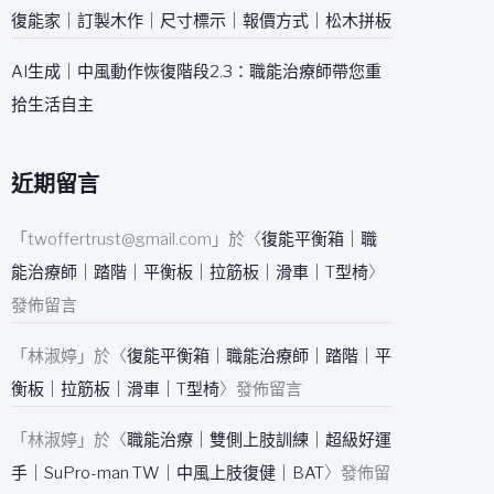
復能家｜訂製木作｜尺寸標示｜報價方式｜松木拼板
AI生成｜中風動作恢復階段2.3：職能治療師帶您重
拾生活自主
近期留言
「
twoffertrust@gmail.com
」於〈
復能平衡箱｜職
能治療師｜踏階｜平衡板｜拉筋板｜滑車｜T型椅
〉
發佈留言
「
林淑婷
」於〈
復能平衡箱｜職能治療師｜踏階｜平
衡板｜拉筋板｜滑車｜T型椅
〉發佈留言
「
林淑婷
」於〈
職能治療｜雙側上肢訓練｜超級好運
手｜SuPro-man TW｜中風上肢復健｜BAT
〉發佈留