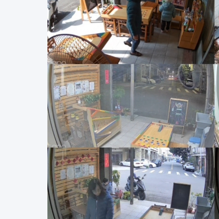
筒
｜
職
能
治
療
｜
遊
戲