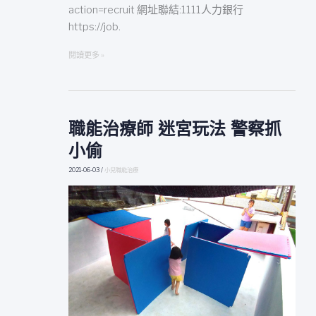
action=recruit 網址聯結:1111人力銀行
https://job.
閱讀更多 »
職能治療師 迷宮玩法 警察抓
職
能
小偷
治
療
2021-06-03
/
小兒職能治療
師
迷
宮
玩
法
警
察
抓
小