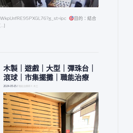
CWkpUnfRE95PXGL76?g_st=ipc
目的：結合
…]
木製｜遊戲｜大型｜彈珠台｜
木
製
滾球｜市集擺攤｜職能治療
｜
遊
2024-05-15
/
職能治療師 X 木工
戲
｜
大
型
｜
彈
珠