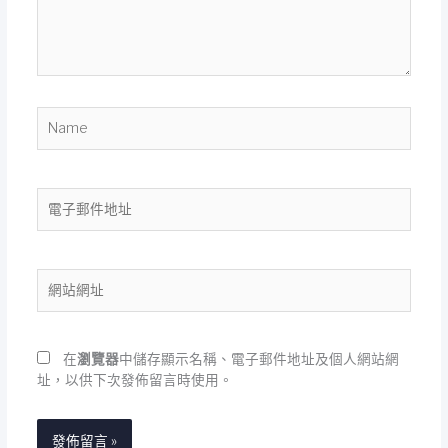
內
容...
Name
電
子
郵
件
網
地
站
址
網
址
在
瀏覽器
中儲存顯示名稱、電子郵件地址及個人網站網
址，以供下次發佈留言時使用。