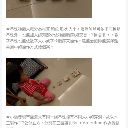
★串珠種類大概分為材質.顏色.形狀.大小，治療師除可依不同種類
串珠外，也能加入認知部分依種類順序(如交替，3種循環)，。數
字串珠也能依數字大小或字卡順序來操作。職能治療師能選擇難
易適中的操作方式給個案。
★小編發現市面還未有同一組串珠裡有不同大小的穿洞，故以木
工製作了2公分立方，分別在三面鑽孔8mm.6mm.4mm作為難易