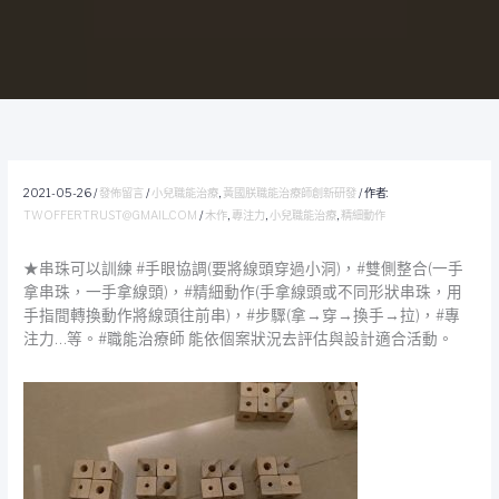
2021-05-26
/
發佈留言
/
小兒職能治療
,
黃國朕職能治療師創新研發
/ 作者:
TWOFFERTRUST@GMAIL.COM
/
木作
,
專注力
,
小兒職能治療
,
精細動作
★串珠可以訓練 #手眼協調(要將線頭穿過小洞)，#雙側整合(一手
拿串珠，一手拿線頭)，#精細動作(手拿線頭或不同形狀串珠，用
手指間轉換動作將線頭往前串)，#步驟(拿→穿→換手→拉)，#專
注力…等。#職能治療師 能依個案狀況去評估與設計適合活動。