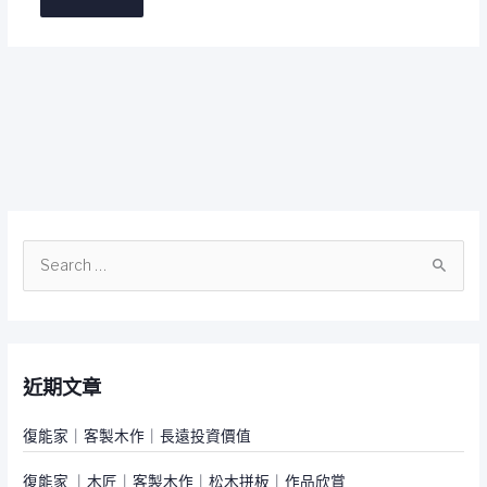
搜
尋
關
鍵
近期文章
字
:
復能家｜客製木作｜長遠投資價值
復能家 ｜木匠｜客製木作｜松木拼板｜作品欣賞