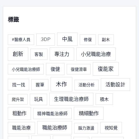
標籤
中風
3DP
#醫療人員
修復
副木
創新
專注力
小兒職能治療
客製
復能家
復健
小兒職能治療師
復健滑車
木作
活動設計
找一找
握筆
活動分析
生理職能治療師
玩具
積木
爬升架
精細動作
粗動作
精神職能治療師
職能治療師
職能治療
視知覺
腦力激盪