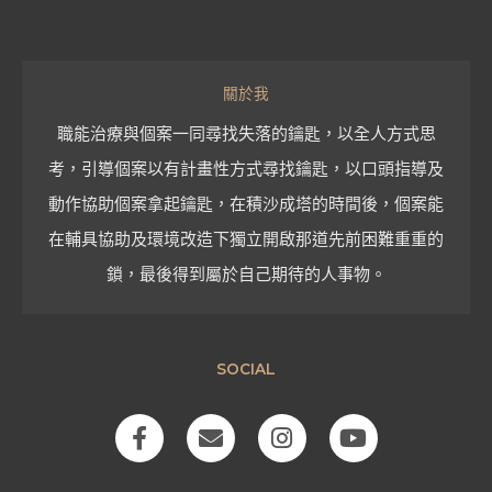
關於我
職能治療與個案一同尋找失落的鑰匙，以全人方式思
考，引導個案以有計畫性方式尋找鑰匙，以口頭指導及
動作協助個案拿起鑰匙，在積沙成塔的時間後，個案能
在輔具協助及環境改造下獨立開啟那道先前困難重重的
鎖，最後得到屬於自己期待的人事物。
SOCIAL
F
E
I
Y
a
n
n
o
c
v
s
u