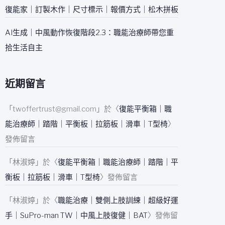
復能家｜訂製木作｜尺寸標示｜報價方式｜松木拼板
AI生成｜中風動作恢復階段2.3：職能治療師帶您重
拾生活自主
近期留言
「
twoffertrust@gmail.com
」於〈
復能平衡箱｜職
能治療師｜踏階｜平衡板｜拉筋板｜滑車｜T型椅
〉
發佈留言
「
林淑婷
」於〈
復能平衡箱｜職能治療師｜踏階｜平
衡板｜拉筋板｜滑車｜T型椅
〉發佈留言
「
林淑婷
」於〈
職能治療｜雙側上肢訓練｜超級好運
手｜SuPro-man TW｜中風上肢復健｜BAT
〉發佈留