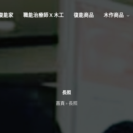
復能家
職能治療師 X 木工
復能商品
木作商品
長照
首頁
»
長照