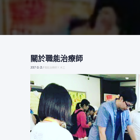
關於職能治療師
關
於
2017-11-21
/
職能治療師 X 木工
職
能
治
療
師