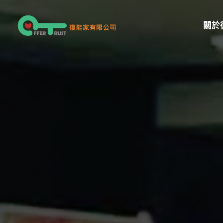
跳
至
關於
主
要
內
容