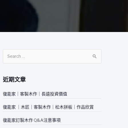
搜
尋
關
近期文章
鍵
字
復能家｜客製木作｜長遠投資價值
:
復能家 ｜木匠｜客製木作｜松木拼板｜作品欣賞
復能家訂製木作 Q&A注意事項