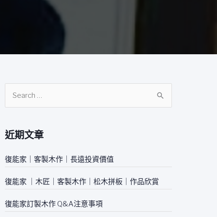
搜
尋
關
近期文章
鍵
字
復能家｜客製木作｜長遠投資價值
:
復能家 ｜木匠｜客製木作｜松木拼板｜作品欣賞
復能家訂製木作 Q&A注意事項