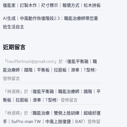
復能家｜訂製木作｜尺寸標示｜報價方式｜松木拼板
AI生成｜中風動作恢復階段2.3：職能治療師帶您重
拾生活自主
近期留言
「
twoffertrust@gmail.com
」於〈
復能平衡箱｜職
能治療師｜踏階｜平衡板｜拉筋板｜滑車｜T型椅
〉
發佈留言
「
林淑婷
」於〈
復能平衡箱｜職能治療師｜踏階｜平
衡板｜拉筋板｜滑車｜T型椅
〉發佈留言
「
林淑婷
」於〈
職能治療｜雙側上肢訓練｜超級好運
手｜SuPro-man TW｜中風上肢復健｜BAT
〉發佈留