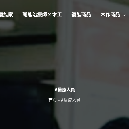
復能家
職能治療師 X 木工
復能商品
木作商品
#醫療人員
首頁
»
#醫療人員