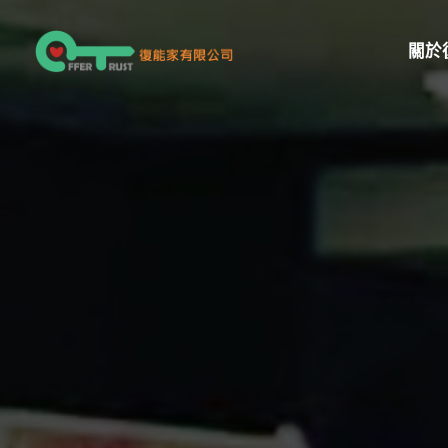
跳
至
關於
主
要
內
容