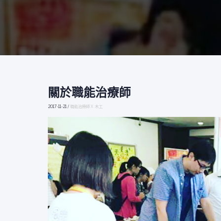
關於職能治療師
關
於
2017-11-21
/
職能治療師 X 木工
職
能
治
療
師