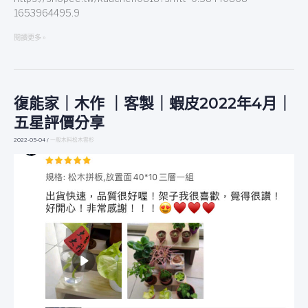
1653964495.9
閱讀更多 »
復能家｜木作 ｜客製｜蝦皮2022年4月｜
復
能
五星評價分享
家
｜
2022-05-04
/
一般木料松木雲杉
木
作
｜
客
製
｜
蝦
皮
2022
年
4
月