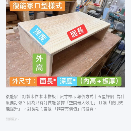
製
木
作
｜
尺
寸
標
示
｜
報
價
方
式
｜
松
木
復能家｜訂製木作 松木拼板｜尺寸標示 報價方式｜五星評價 為什
拼
麼要訂做？ 因為只有訂做能 發揮「空間最大效用」 且讓「使用效
板
能提升」 ，對長期而言是 「非常有價值」的投資。
閱讀更多 »