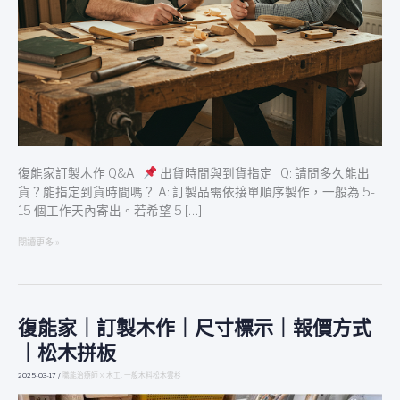
復能家訂製木作 Q&A
出貨時間與到貨指定 Q: 請問多久能出
貨？能指定到貨時間嗎？ A: 訂製品需依接單順序製作，一般為 5-
15 個工作天內寄出。若希望 5 […]
閱讀更多 »
復能家｜訂製木作｜尺寸標示｜報價方式
復
能
｜松木拼板
家
｜
2025-03-17
/
職能治療師 X 木工
,
一般木料松木雲杉
訂