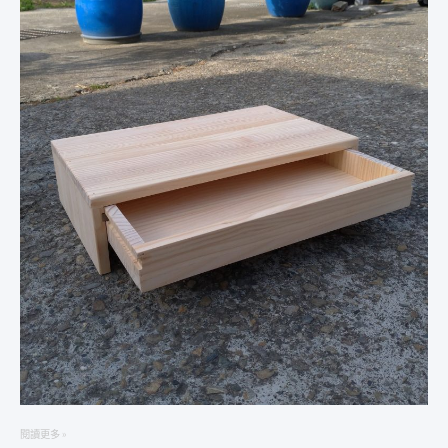
高
架
柚
木
軌
道
附
抽
屜
閱讀更多 »