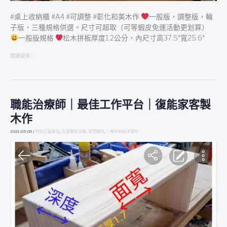
#桌上收納櫃 #A4 #可調整 #彰化和美木作
一般版，調整版，輪
子版，三種規格供選。尺寸可超取（可等蝦皮免運活動更划算）
一般版規格
松木拼板厚度1.2公分，內尺寸高37.5*寬25.6*
閱讀更多 »
職能治療師｜最佳工作平台｜復能家客製
職
能
木作
治
療
2021-05-06
/
特別訂製造型
,
生理職能治療
,
常見輔具
,
一般木料松木雲杉
師
｜
最
佳
工
作
平
台
｜