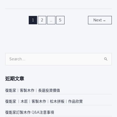
1
2
...
5
Next
→
搜
尋
關
近期文章
鍵
字
復能家｜客製木作｜長遠投資價值
:
復能家 ｜木匠｜客製木作｜松木拼板｜作品欣賞
復能家訂製木作 Q&A注意事項