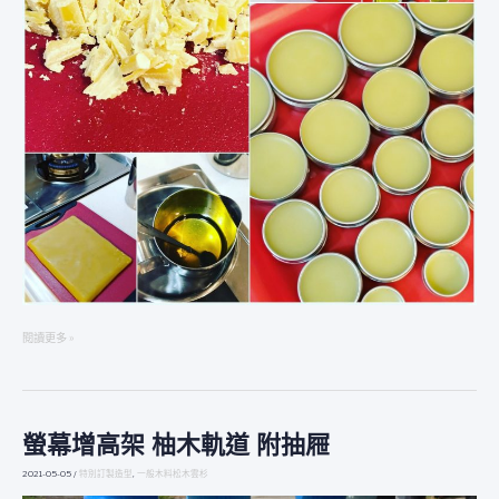
閱讀更多 »
螢幕增高架 柚木軌道 附抽屜
螢
幕
2021-05-05
/
特別訂製造型
,
一般木料松木雲杉
增