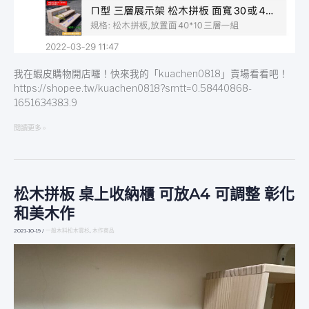
｜
五
星
評
價
我在蝦皮購物開店囉！快來我的「kuachen0818」賣場看看吧！
分
https://shopee.tw/kuachen0818?smtt=0.58440868-
享
1651634383.9
閱讀更多 »
松木拼板 桌上收納櫃 可放A4 可調整 彰化
松
木
和美木作
拼
板
2021-10-19
/
一般木料松木雲杉
,
木作商品
桌
上
收
納
櫃