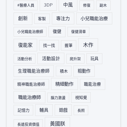
中風
3DP
#醫療人員
修復
副木
創新
專注力
小兒職能治療
客製
復健
小兒職能治療師
復健滑車
木作
復能家
找一找
握筆
活動設計
玩具
活動分析
爬升架
生理職能治療師
粗動作
積木
精細動作
職能治療
精神職能治療師
職能治療師
視知覺
腦力激盪
輔具
遊戲
記憶力
長照
黃國朕
長遠投資價值