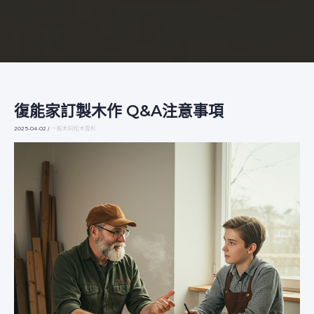
復能家訂製木作 Q&A注意事項
復
能
2025-04-02
/
一般木料松木雲杉
家
訂
製
木
作
Q&A
注
意
事
項