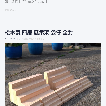
如何改善工作平臺以符合最佳
閱讀更多 »
松木製 四層 展示架 公仔 全封
松
木
2021-05-05
/
特別訂製造型
,
一般木料松木雲杉
製
四
層
展
示
架
公
仔
全
封