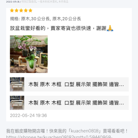
｜
2022-05-31
/
特別訂製造型
,
一般木料松木雲杉
,
木作商品
木
作
｜
客
製
｜
蝦
皮
2022
年
五
月
｜
五
星
評
價
分
享
我在蝦皮購物開店囉！快來我的「kuachen0818」賣場看看吧！
https://shopee.tw/kuachen0818?smtt=0.58440868-