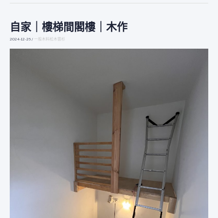
自家｜樓梯間閣樓｜木作
自
家
2024-12-26
/
一般木料松木雲杉
｜
樓
梯
間
閣
樓
｜
木
作