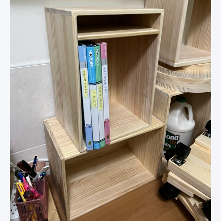
可
放
A4
可
調
整
彰
化
和
美
木
作