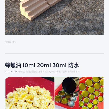
閱讀更多 »
蜂蠟油 10ml 20ml 30ml 防水
蜂
蠟
2021-05-05
/
木作商品
,
特別訂製造型
,
柚木，花梨木
,
一般木料松木雲杉
,
台灣檜木舊料
油
10ML
20ML
30ML
防
水