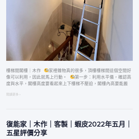
樓梯間閣樓｜木作
家裡雜物真的很多，頂樓樓梯間這個空間好
像可以利用，因此就馬上行動。
第一步：利用水平儀，確認高
度與水平，閣樓高度要看起來上下樓梯不壓迫，閣樓內高要能搬
閱讀更多 »
復能家｜木作｜客製｜蝦皮2022年五月｜
復
能
五星評價分享
家