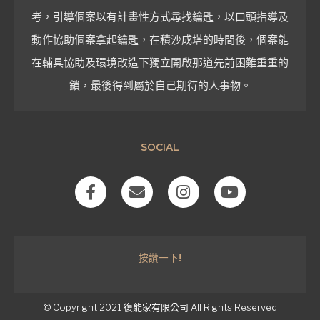
考，引導個案以有計畫性方式尋找鑰匙，以口頭指導及
動作協助個案拿起鑰匙，在積沙成塔的時間後，個案能
在輔具協助及環境改造下獨立開啟那道先前困難重重的
鎖，最後得到屬於自己期待的人事物。
SOCIAL
F
E
I
Y
a
n
n
o
c
v
s
u
e
e
t
t
b
l
a
u
按讚一下!
o
o
g
b
o
p
r
e
k
e
a
-
m
© Copyright 2021
復能家有限公司
All Rights Reserved