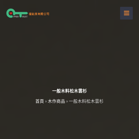
跳
至
主
要
內
容
一般木料松木雲杉
首頁
»
木作商品
»
一般木料松木雲杉