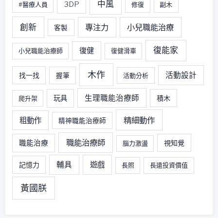
中風
3DP
#醫療人員
修復
副木
創新
專注力
小兒職能治療
客製
復能家
復健
小兒職能治療師
復健滑車
木作
活動設計
找一找
握筆
活動分析
生理職能治療師
玩具
積木
爬升架
精細動作
粗動作
精神職能治療師
職能治療師
職能治療
視知覺
腦力激盪
輔具
遊戲
記憶力
長照
長遠投資價值
黃國朕