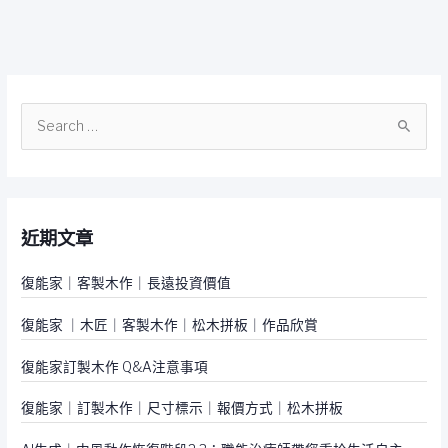
搜
尋
關
鍵
近期文章
字
:
復能家｜客製木作｜長遠投資價值
復能家 ｜木匠｜客製木作｜松木拼板｜作品欣賞
復能家訂製木作 Q&A注意事項
復能家｜訂製木作｜尺寸標示｜報價方式｜松木拼板