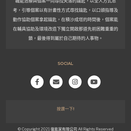
職能治療與個案一同尋找失落的鑰匙，以全人方式思
考，引導個案以有計畫性方式尋找鑰匙，以口頭指導及
動作協助個案拿起鑰匙，在積沙成塔的時間後，個案能
在輔具協助及環境改造下獨立開啟那道先前困難重重的
鎖，最後得到屬於自己期待的人事物。
SOCIAL
F
E
I
Y
a
n
n
o
c
v
s
u
e
e
t
t
b
l
a
u
按讚一下!
o
o
g
b
o
p
r
e
k
e
a
-
m
© Copyright 2021
復能家有限公司
All Rights Reserved