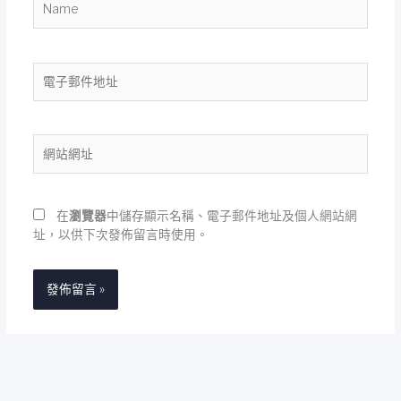
電
子
郵
件
網
地
站
址
網
址
在
瀏覽器
中儲存顯示名稱、電子郵件地址及個人網站網
址，以供下次發佈留言時使用。