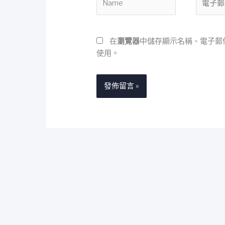
子
郵
件
在
瀏覽器
中儲存顯示名稱、電子郵
地
使用。
址