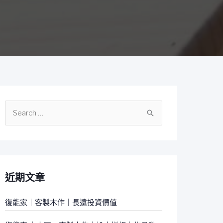
搜
尋
關
鍵
字
近期文章
:
復能家｜客製木作｜長遠投資價值