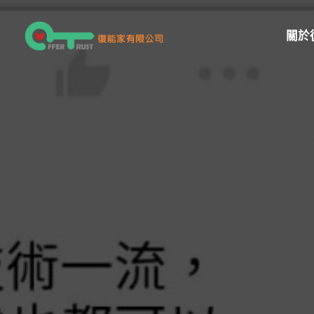
跳
至
關於
主
要
內
容