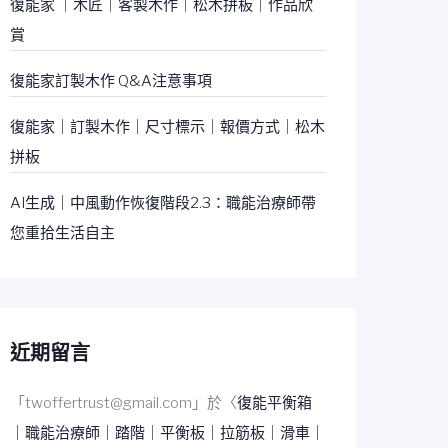
復能家 ｜木匠｜客製木作｜松木拼板｜作品欣
賞
復能家訂製木作 Q&A注意事項
復能家｜訂製木作｜尺寸標示｜報價方式｜松木
拼板
AI生成｜中風動作恢復階段2.3：職能治療師帶
您重拾生活自主
近期留言
「
twoffertrust@gmail.com
」於〈
復能平衡箱
｜職能治療師｜踏階｜平衡板｜拉筋板｜滑車｜