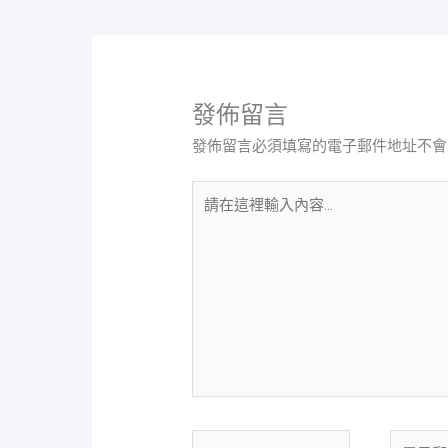
發佈留言
發佈留言必須填寫的電子郵件地址不會
請
在
這
裡
輸
入
內
容...
Name
電