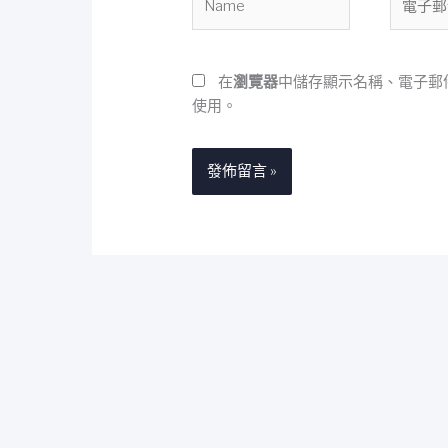
子
郵
件
在
瀏覽器
中儲存顯示名稱、電子郵
地
使用。
址