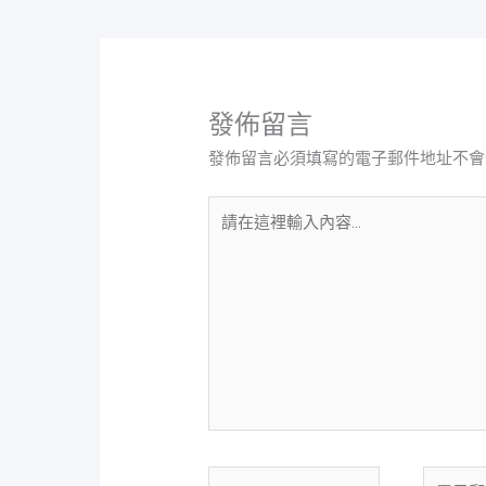
發佈留言
發佈留言必須填寫的電子郵件地址不會
請
在
這
裡
輸
入
內
容...
Name
電