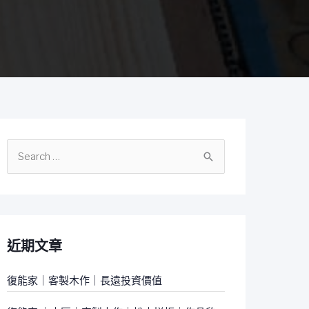
搜
尋
關
鍵
字
近期文章
:
復能家｜客製木作｜長遠投資價值