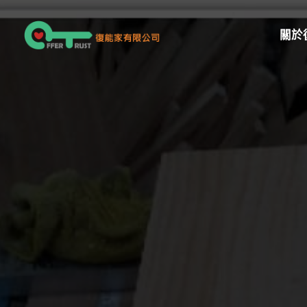
跳
至
關於
主
要
內
容