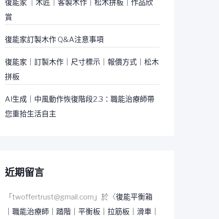
復能家 ｜木匠｜客製木作｜松木拼板｜作品欣
賞
復能家訂製木作 Q&A注意事項
復能家｜訂製木作｜尺寸標示｜報價方式｜松木
拼板
AI生成｜中風動作恢復階段2.3：職能治療師帶
您重拾生活自主
近期留言
「
twoffertrust@gmail.com
」於〈
復能平衡箱
｜職能治療師｜踏階｜平衡板｜拉筋板｜滑車｜