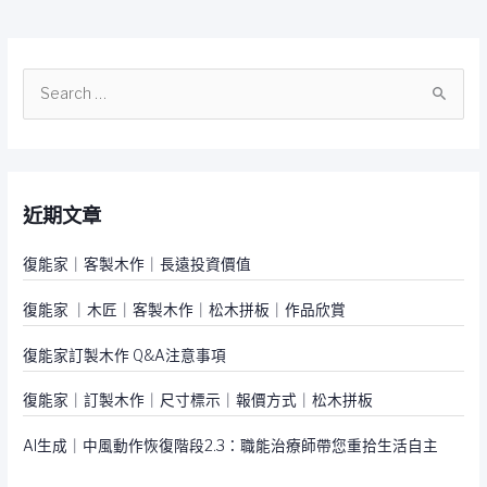
搜
尋
關
鍵
近期文章
字
:
復能家｜客製木作｜長遠投資價值
復能家 ｜木匠｜客製木作｜松木拼板｜作品欣賞
復能家訂製木作 Q&A注意事項
復能家｜訂製木作｜尺寸標示｜報價方式｜松木拼板
AI生成｜中風動作恢復階段2.3：職能治療師帶您重拾生活自主