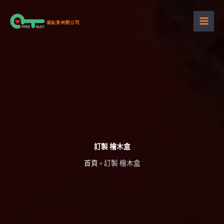
跳
至
主
要
內
容
訂製 檜木盒
首頁
»
訂製 檜木盒