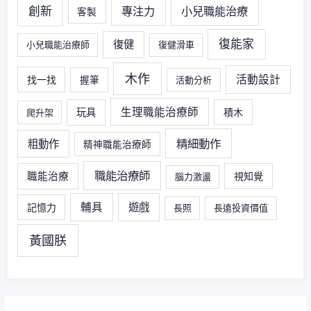
創新
專注力
小兒職能治療
客製
復能家
復健
小兒職能治療師
復健滑車
木作
活動設計
找一找
握筆
活動分析
生理職能治療師
玩具
積木
爬升架
精細動作
粗動作
精神職能治療師
職能治療師
職能治療
視知覺
腦力激盪
輔具
遊戲
記憶力
長照
長遠投資價值
黃國朕