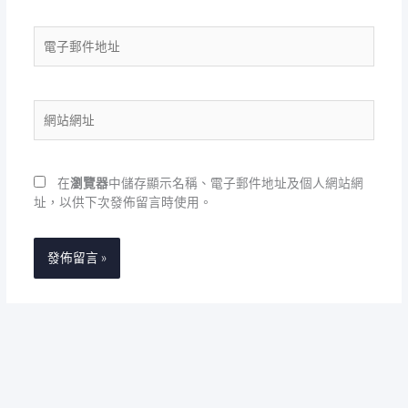
電
子
郵
件
網
地
站
址
網
址
在
瀏覽器
中儲存顯示名稱、電子郵件地址及個人網站網
址，以供下次發佈留言時使用。