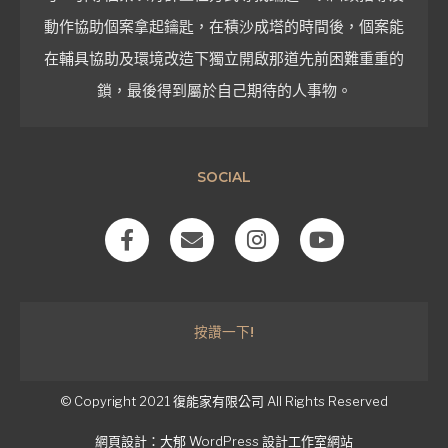
動作協助個案拿起鑰匙，在積沙成塔的時間後，個案能
在輔具協助及環境改造下獨立開啟那道先前困難重重的
鎖，最後得到屬於自己期待的人事物。
SOCIAL
F
E
I
Y
a
n
n
o
c
v
s
u
e
e
t
t
b
l
a
u
按讚一下!
o
o
g
b
o
p
r
e
k
e
a
-
m
© Copyright 2021
復能家有限公司
All Rights Reserved
f
網頁設計：
大郁 WordPress 設計工作室網站