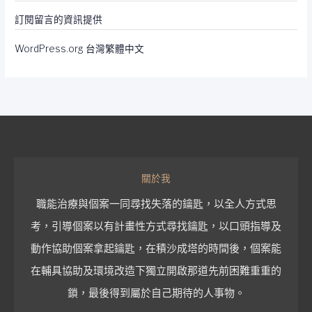
訂閱留言的資訊提供
WordPress.org 台灣繁體中文
關於我
職能治療與個案一同尋找失落的鑰匙，以全人方式思
考，引導個案以有計畫性方式尋找鑰匙，以口頭指導及
動作協助個案拿起鑰匙，在積沙成塔的時間後，個案能
在輔具協助及環境改造下獨立開啟那道先前困難重重的
鎖，最後得到屬於自己期待的人事物。