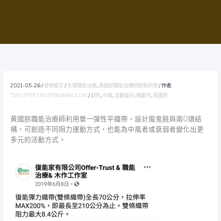
2021-05-26
/
發佈留言
/
生理職能治療
,
黃國朕職能治療師創新研發
/ 作者:
TWOFFERTRUST@GMAIL.COM
/
創新
,
中風
,
活動設計
,
粗動作
,
黃國朕
黃國朕職能治療師利用單一彈性平織帶，設計魔鬼氈與兩O環結
構，可創造不同阻力運動方式，也能為中風者或衰弱者變化出更
多元的活動方式。