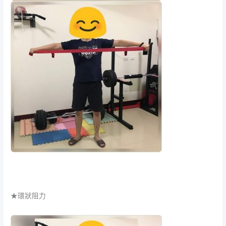
★環狀阻力