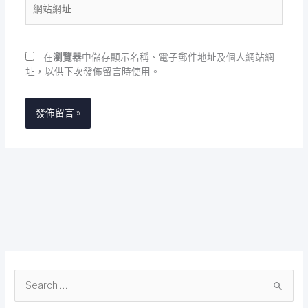
網
地
站
址
網
址
在
瀏覽器
中儲存顯示名稱、電子郵件地址及個人網站網
址，以供下次發佈留言時使用。
搜
尋