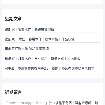
關
鍵
近期文章
字
:
復能家｜客製木作｜長遠投資價值
復能家 ｜木匠｜客製木作｜松木拼板｜作品欣賞
復能家訂製木作 Q&A注意事項
復能家｜訂製木作｜尺寸標示｜報價方式｜松木拼板
AI生成｜中風動作恢復階段2.3：職能治療師帶您重拾生活自主
近期留言
「
twoffertrust@gmail.com
」於〈
復能平衡箱｜職能治療師｜踏