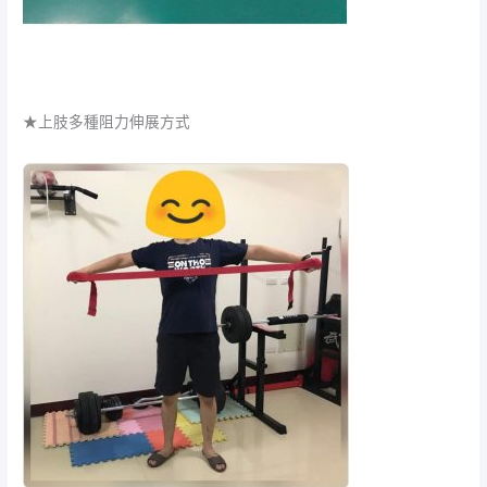
★上肢多種阻力伸展方式