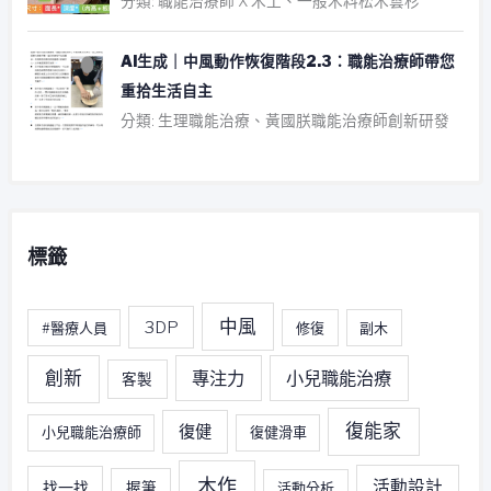
分類: 職能治療師 X 木工、一般木料松木雲杉
AI生成｜中風動作恢復階段2.3：職能治療師帶您
重拾生活自主
分類: 生理職能治療、黃國朕職能治療師創新研發
標籤
中風
3DP
#醫療人員
修復
副木
創新
專注力
小兒職能治療
客製
復能家
復健
小兒職能治療師
復健滑車
木作
活動設計
找一找
握筆
活動分析