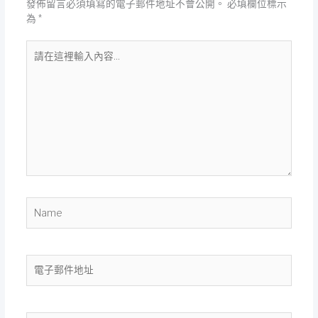
發佈留言必須填寫的電子郵件地址不會公開。
必填欄位標示
為
*
請
在
這
裡
輸
入
內
容...
Name
電
子
郵
件