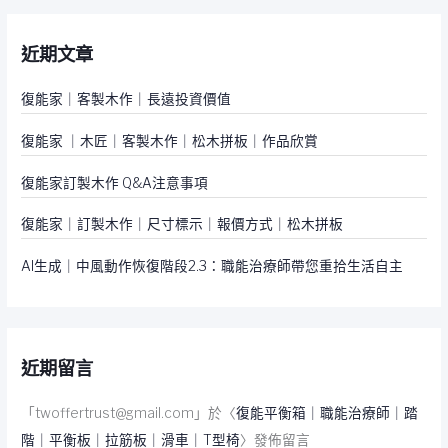
鍵
近期文章
字
:
復能家｜客製木作｜長遠投資價值
復能家 ｜木匠｜客製木作｜松木拼板｜作品欣賞
復能家訂製木作 Q&A注意事項
復能家｜訂製木作｜尺寸標示｜報價方式｜松木拼板
AI生成｜中風動作恢復階段2.3：職能治療師帶您重拾生活自主
近期留言
「
twoffertrust@gmail.com
」於〈
復能平衡箱｜職能治療師｜踏
階｜平衡板｜拉筋板｜滑車｜T型椅
〉發佈留言