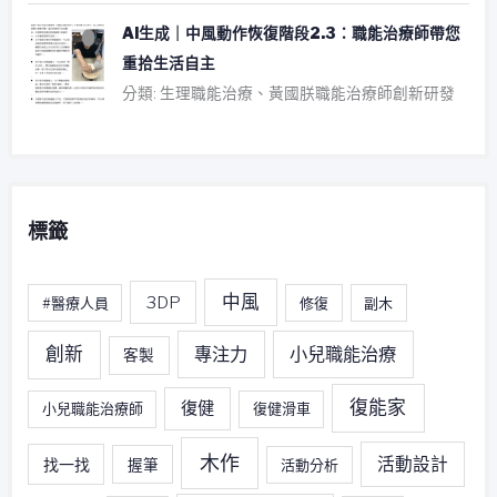
AI生成｜中風動作恢復階段2.3：職能治療師帶您
重拾生活自主
分類: 生理職能治療、黃國朕職能治療師創新研發
標籤
中風
3DP
#醫療人員
修復
副木
創新
專注力
小兒職能治療
客製
復能家
復健
小兒職能治療師
復健滑車
木作
活動設計
找一找
握筆
活動分析