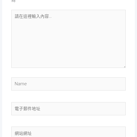
為
*
請
在
這
裡
輸
入
內
容...
Name
電
子
郵
件
網
地
站
址