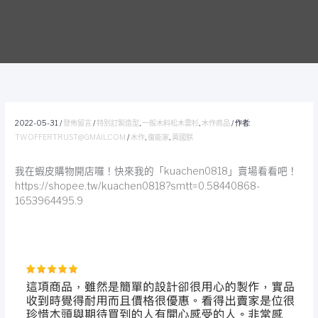
2022-05-31
/
發佈留言
/
特別訂製造型
,
一般木料松木雲杉
,
木作商品
/ 作者:
TWOFFERTRUST@GMAIL.COM
/
木作
,
復能家
,
黃國朕
我在蝦皮購物開店囉！快來我的「kuachen0818」賣場看看吧！
https://shopee.tw/kuachen0818?smtt=0.58440868-
1653964495.9