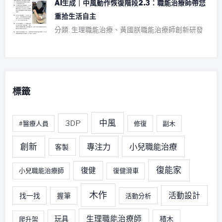
AI生成｜中風動作恢復階段2.3：職能治療師帶您
重拾生活自主
分類: 生理職能治療、黃國朕職能治療師創新研發
標籤
中風
3DP
#醫療人員
修復
副木
創新
專注力
小兒職能治療
客製
復能家
復健
小兒職能治療師
復健滑車
木作
活動設計
找一找
握筆
活動分析
生理職能治療師
玩具
積木
爬升架