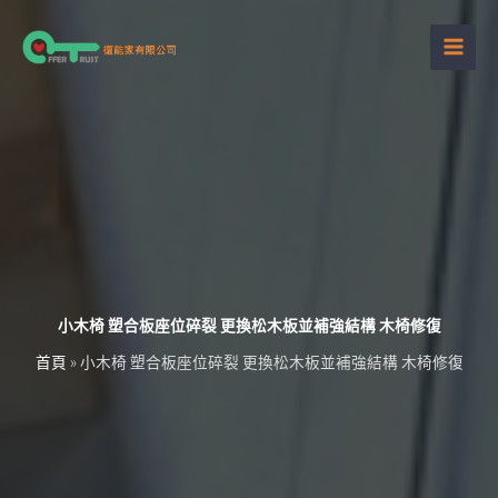
跳
至
主
要
內
容
小木椅 塑合板座位碎裂 更換松木板並補強結構 木椅修復
首頁
»
小木椅 塑合板座位碎裂 更換松木板並補強結構 木椅修復