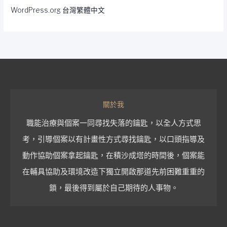
WordPress.org 台灣繁體中文
關於我
職能治療與個案一同尋找失落的鑰匙，以全人方式思
考，引導個案以有計畫性方式尋找鑰匙，以口頭指導及
動作協助個案拿起鑰匙，在積沙成塔的時間後，個案能
在輔具協助及環境改造下獨立開啟那道先前困難重重的
鎖，最後得到屬於自己期待的人事物。