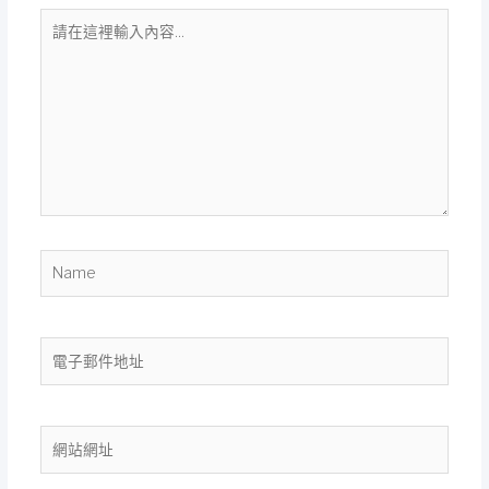
請
在
這
裡
輸
入
內
容...
Name
電
子
郵
件
網
地
站
址
網