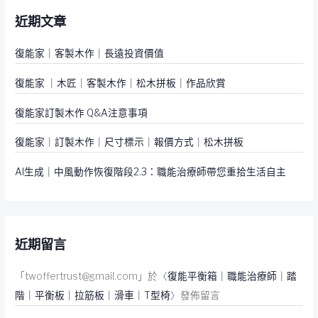
鍵
近期文章
字
:
復能家｜客製木作｜長遠投資價值
復能家 ｜木匠｜客製木作｜松木拼板｜作品欣賞
復能家訂製木作 Q&A注意事項
復能家｜訂製木作｜尺寸標示｜報價方式｜松木拼板
AI生成｜中風動作恢復階段2.3：職能治療師帶您重拾生活自主
近期留言
「
twoffertrust@gmail.com
」於〈
復能平衡箱｜職能治療師｜踏
階｜平衡板｜拉筋板｜滑車｜T型椅
〉發佈留言