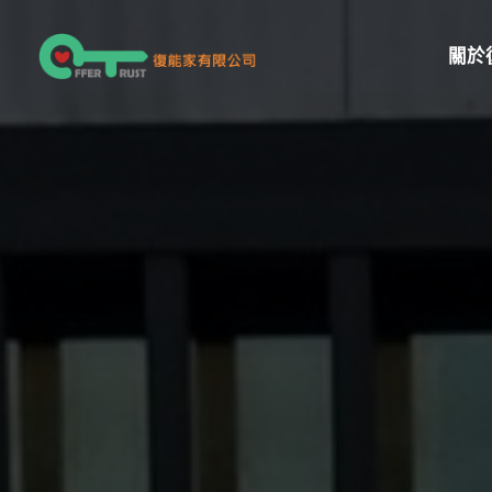
跳
至
關於
主
要
內
容