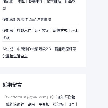
復能家 ｜木匠｜客製木作｜松木拼板｜作品欣
賞
復能家訂製木作 Q&A注意事項
復能家｜訂製木作｜尺寸標示｜報價方式｜松木
拼板
AI生成｜中風動作恢復階段2.3：職能治療師帶
您重拾生活自主
近期留言
「
twoffertrust@gmail.com
」於〈
復能平衡箱
｜職能治療師｜踏階｜平衡板｜拉筋板｜滑車｜