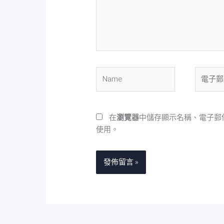
入
內
容...
Name
電
子
郵
件
在
瀏覽器
中儲存顯示名稱、電子郵
地
使用。
址