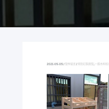
2021-05-05
/
發佈留言
/
特別訂製造型
,
一般木料松