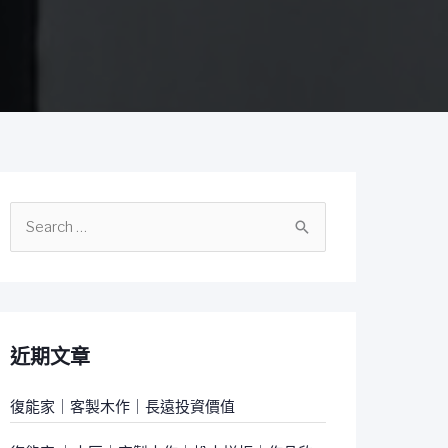
搜
尋
關
鍵
字
近期文章
:
復能家｜客製木作｜長遠投資價值