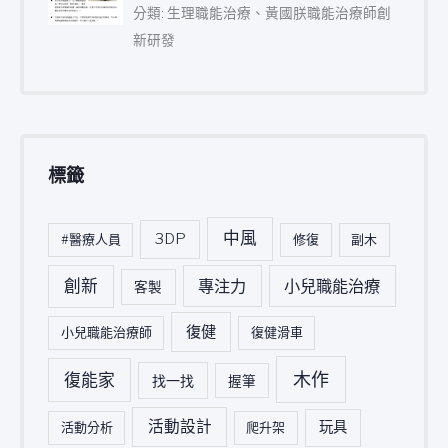
分類: 生理職能治療、黃國朕職能治療師創
新研發
標籤
中風
3DP
#醫療人員
修復
副木
創新
專注力
小兒職能治療
客製
復健
小兒職能治療師
復健滑車
木作
復能家
找一找
握筆
活動設計
玩具
活動分析
爬升架