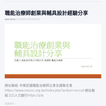
職能治療師創業與輔具設計經驗分享
職
能
2023-05-08
/
黃國朕職能治療師創新研發
治
療
師
創
業
與
輔
具
設
計
經
驗
分
享
網址聯結: 中華民國職能治療師公會全國聯合會
https://www.oturoc.org.tw/index.php?action=recruit 網址聯
結:1111人力銀行https://job.
閱讀更多 »