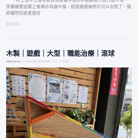
「阿土伯早上醒來被發現身體半側的手跟腳無力且口語不清，
活
家屬機警送醫之後確診為腦中風，經過幾週後終於可以出院了，醫
自
師囑咐回家更要好
主！
閱讀更多 »
木製｜遊戲｜大型｜職能治療｜滾球
木
製
2025-01-22
/
小兒職能治療
,
職能治療師 X 木工
,
木作商品
｜
遊
戲
｜
大
型
｜
職
能
治
療
｜
滾