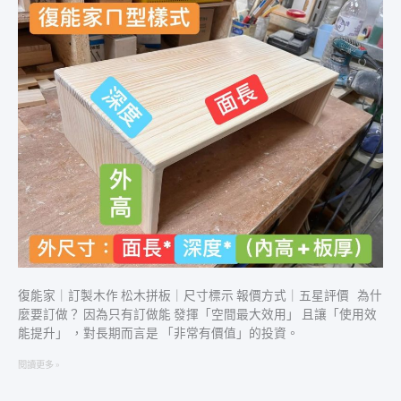
製
木
作
｜
尺
寸
標
示
｜
報
價
方
式
｜
松
木
復能家｜訂製木作 松木拼板｜尺寸標示 報價方式｜五星評價 為什
拼
麼要訂做？ 因為只有訂做能 發揮「空間最大效用」 且讓「使用效
板
能提升」 ，對長期而言是 「非常有價值」的投資。
閱讀更多 »