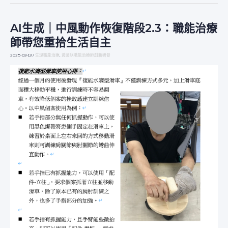
AI生成｜中風動作恢復階段2.3：職能治療
AI
生
師帶您重拾生活自主
成
｜
2025-03-13
/
生理職能治療
,
黃國朕職能治療師創新研發
中
風
動
作
恢
復
階
段
2.3：
職
能
治
療
師
帶
您