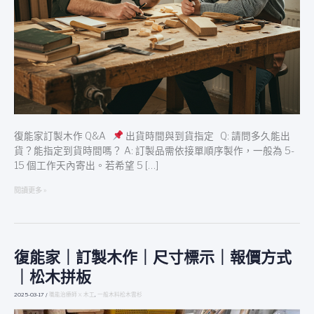
復能家訂製木作 Q&A
出貨時間與到貨指定 Q: 請問多久能出
貨？能指定到貨時間嗎？ A: 訂製品需依接單順序製作，一般為 5-
15 個工作天內寄出。若希望 5 […]
閱讀更多 »
復能家｜訂製木作｜尺寸標示｜報價方式
復
能
｜松木拼板
家
｜
2025-03-17
/
職能治療師 X 木工
,
一般木料松木雲杉
訂