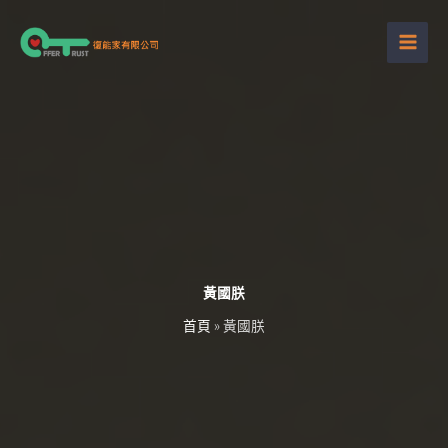
跳
至
主
要
內
容
黃國朕
首頁
»
黃國朕