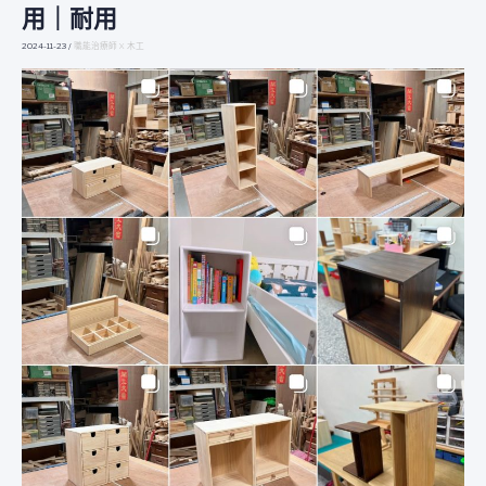
能
用｜耐用
家
｜
2024-11-23
/
職能治療師 X 木工
客
製
木
作
｜
松
木
拼
板
｜
合
用
｜
實
用
｜
耐
用