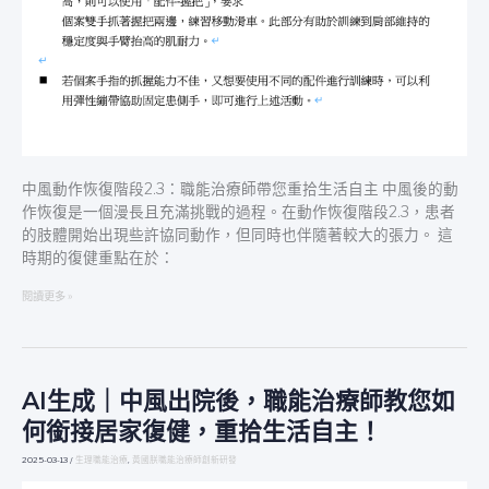
重
拾
生
活
自
主
中風動作恢復階段2.3：職能治療師帶您重拾生活自主 中風後的動
作恢復是一個漫長且充滿挑戰的過程。在動作恢復階段2.3，患者
的肢體開始出現些許協同動作，但同時也伴隨著較大的張力。 這
時期的復健重點在於：
閱讀更多 »
AI生成｜中風出院後，職能治療師教您如
AI
生
何銜接居家復健，重拾生活自主！
成
｜
2025-03-13
/
生理職能治療
,
黃國朕職能治療師創新研發
中