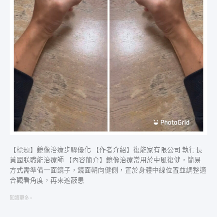
治
療
｜
步
驟
優
化
｜
螢
幕
【標題】鏡像治療步驟優化 【作者介紹】復能家有限公司 執行長
黃國朕職能治療師 【內容簡介】鏡像治療常用於中風復健，簡易
方式需準備一面鏡子，鏡面朝向健側，置於身體中線位置並調整適
合觀看角度，再來遮蔽患
閱讀更多 »