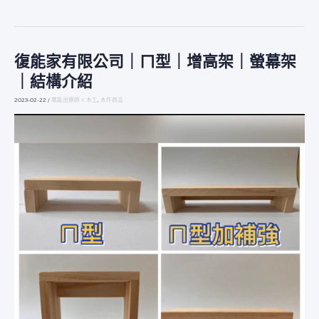
復能家有限公司｜ㄇ型｜增高架｜螢幕架
復
能
｜結構介紹
家
有
2023-02-22
/
職能治療師 X 木工
,
木作商品
限
公
司
｜
ㄇ
型
｜
增
高
架
｜
螢
幕
架
｜