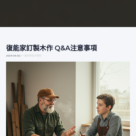
復能家訂製木作 Q&A注意事項
復
能
2025-04-02
/
一般木料松木雲杉
家
訂
製
木
作
Q&A
注
意
事
項