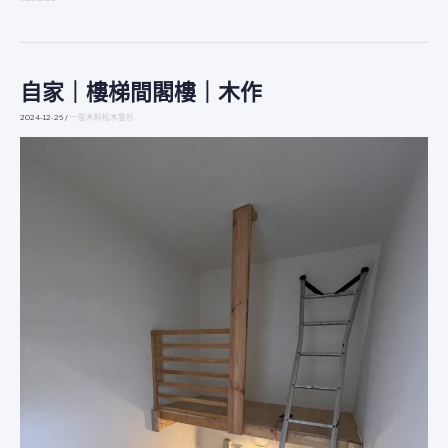
自家｜樓梯間閣樓｜木作
自
家
2024-12-26
/
一般木料松木雲杉
｜
樓
梯
間
閣
樓
｜
木
作