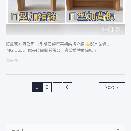
結
構
介
紹
復能家有限公司 ㄇ型增高架螢幕架結構介紹
影片點選：
IMG_9830 你長時間觀看螢幕，導致肩膀酸痛嗎？
閱讀更多 »
1
2
...
6
Next
→