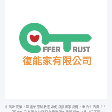
風
出
院
後，
職
能
治
療
師
教
您
如
何
銜
接
居
家
復
健，
重
拾
中風出院後，職能治療師教您如何銜接居家復健，重拾生活自主！
生