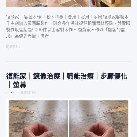
復能家 ｜客製木作 ｜松木拼板｜合用｜實用｜耐用 復能家客製木
作由創辦人黃國朕製作，融合多年設計復健相關器材經驗，與實際
製作販售超過5000件以上客製木作。 復能家木作以「顧客的需
求」為優先考量，再者
閱讀更多 »
復能家｜鏡像治療｜職能治療｜步驟優化
復
能
｜螢幕
家
｜
2023-10-26
/
生理職能治療
鏡
像
治
療
｜
職
能