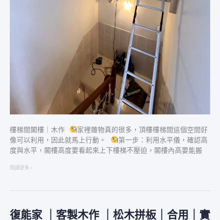
樓梯間閣樓｜木作
家裡雜物真的很多，頂樓樓梯間這個空間好
像可以利用，因此就馬上行動。
第一步：利用水平儀，確認高
度與水平，閣樓高度要看起來上下樓梯不壓迫，閣樓內高要能搬
閱讀更多 »
復能家 ｜客製木作 ｜松木拼板｜合用｜實
復