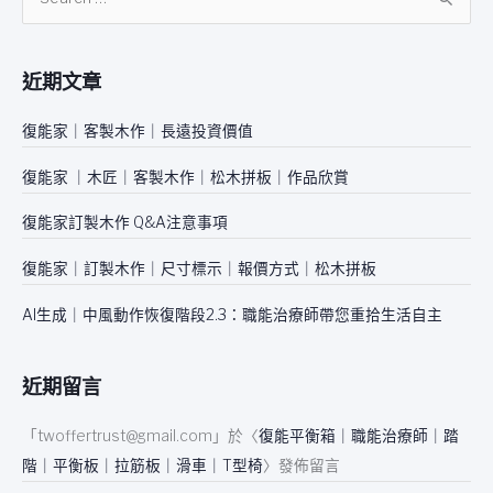
搜
尋
關
近期文章
鍵
字
復能家｜客製木作｜長遠投資價值
:
復能家 ｜木匠｜客製木作｜松木拼板｜作品欣賞
復能家訂製木作 Q&A注意事項
復能家｜訂製木作｜尺寸標示｜報價方式｜松木拼板
AI生成｜中風動作恢復階段2.3：職能治療師帶您重拾生活自主
近期留言
「
twoffertrust@gmail.com
」於〈
復能平衡箱｜職能治療師｜踏
階｜平衡板｜拉筋板｜滑車｜T型椅
〉發佈留言