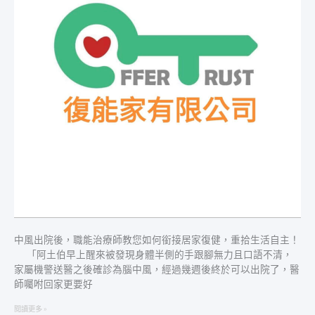
職
能
治
療
師
教
您
如
何
銜
接
居
家
復
健，
重
拾
中風出院後，職能治療師教您如何銜接居家復健，重拾生活自主！
生
「阿土伯早上醒來被發現身體半側的手跟腳無力且口語不清，
活
家屬機警送醫之後確診為腦中風，經過幾週後終於可以出院了，醫
自
師囑咐回家更要好
主！
閱讀更多 »