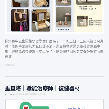
能
家
器
材？
居
家
復
能
如
你知道中風出院後需要準備什麼嗎？ 阿土伯早上醒來被發現身
何
體半側的手跟腳無力且口語不清，家屬機警送醫之後確診為腦中
活
風，經過幾週後終於可以出院了，醫師囑咐回家更要好好把握時間
動
復健
分
析
閱讀更多 »
與
設
計？
垂直塔｜職能治療師｜復健器材
垂
直
2021-12-30
/
生理職能治療
,
常見輔具
,
復能商品
塔
｜
職