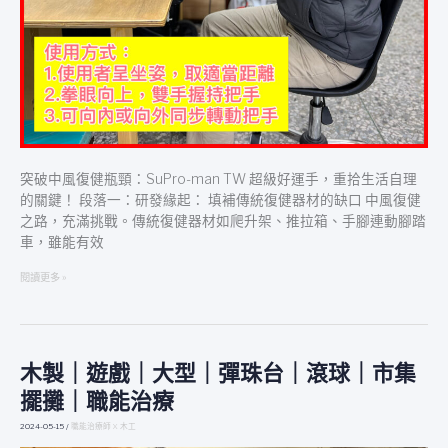
手，
重
拾
生
活
自
理
的
關
突破中風復健瓶頸：SuPro-man TW 超級好運手，重拾生活自理
鍵！
的關鍵！ 段落一：研發緣起： 填補傳統復健器材的缺口 中風復健
之路，充滿挑戰。傳統復健器材如爬升架、推拉箱、手腳連動腳踏
車，雖能有效
閱讀更多 »
木製｜遊戲｜大型｜彈珠台｜滾球｜市集
木
製
擺攤｜職能治療
｜
遊
2024-05-15
/
職能治療師 X 木工
戲