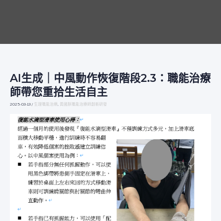
AI生成｜中風動作恢復階段2.3：職能治療
AI
生
師帶您重拾生活自主
成
｜
2025-03-13
/
生理職能治療
,
黃國朕職能治療師創新研發
中
風
動
作
恢
復
階
段
2.3：
職
能