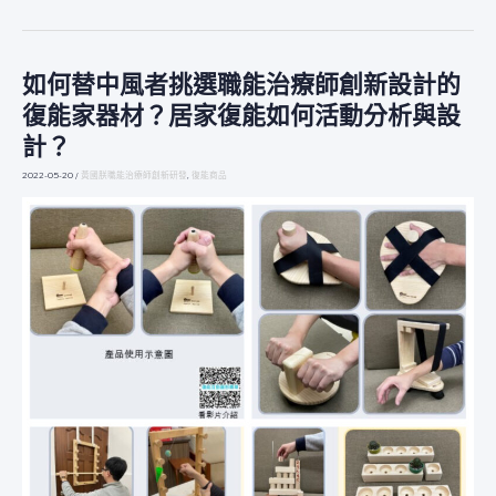
如何替中風者挑選職能治療師創新設計的
如
何
復能家器材？居家復能如何活動分析與設
替
計？
中
風
2022-05-20
/
黃國朕職能治療師創新研發
,
復能商品
者
挑
選
職
能
治
療
師
創
新
設
計
的
復