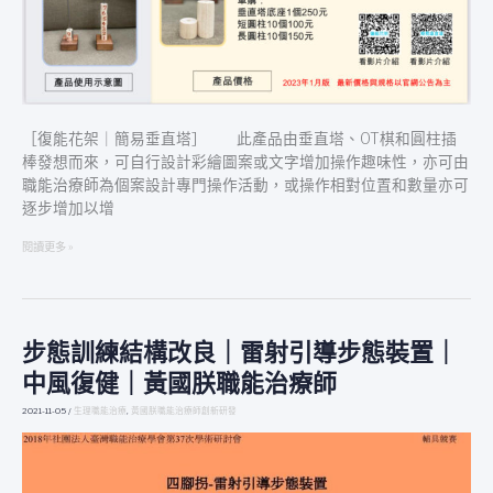
［復能花架｜簡易垂直塔］ 此產品由垂直塔、OT棋和圓柱插
棒發想而來，可自行設計彩繪圖案或文字增加操作趣味性，亦可由
職能治療師為個案設計專門操作活動，或操作相對位置和數量亦可
逐步增加以增
閱讀更多 »
步態訓練結構改良｜雷射引導步態裝置｜
步
態
中風復健｜黃國朕職能治療師
訓
練
2021-11-05
/
生理職能治療
,
黃國朕職能治療師創新研發
結
構
改