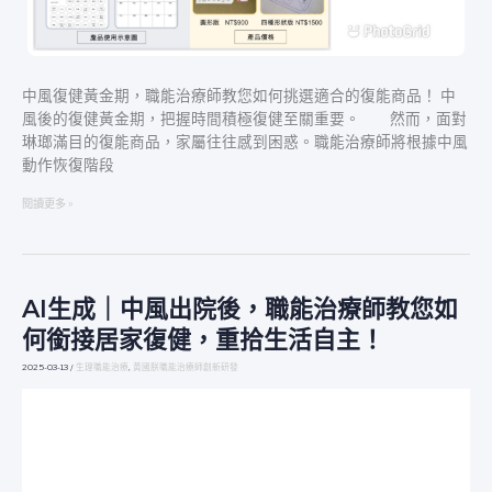
適
合
的
復
中風復健黃金期，職能治療師教您如何挑選適合的復能商品！ 中
能
風後的復健黃金期，把握時間積極復健至關重要。 然而，面對
商
琳瑯滿目的復能商品，家屬往往感到困惑。職能治療師將根據中風
品！
動作恢復階段
閱讀更多 »
AI生成｜中風出院後，職能治療師教您如
AI
生
何銜接居家復健，重拾生活自主！
成
｜
2025-03-13
/
生理職能治療
,
黃國朕職能治療師創新研發
中
風
出
院
後，