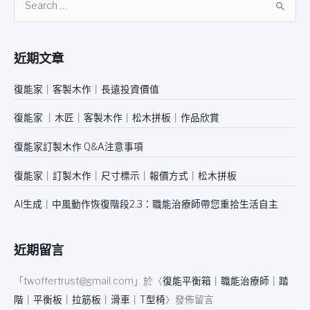
搜
尋
關
近期文章
鍵
字
復能家｜客製木作｜長遠投資價值
:
復能家 ｜木匠｜客製木作｜松木拼板｜作品欣賞
復能家訂製木作 Q&A注意事項
復能家｜訂製木作｜尺寸標示｜報價方式｜松木拼板
AI生成｜中風動作恢復階段2.3：職能治療師帶您重拾生活自主
近期留言
「
twoffertrust@gmail.com
」於〈
復能平衡箱｜職能治療師｜踏
階｜平衡板｜拉筋板｜滑車｜T型椅
〉發佈留言