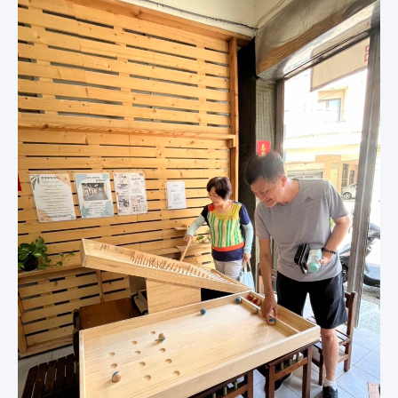
｜
大
型
｜
彈
珠
台
｜
滾
球
｜
市
集
擺
攤
｜
職
能
治
療