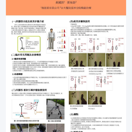
良
｜
雷
射
引
導
步
態
裝
置
｜
中
風
復
健
｜
黃
國
朕
職
能
治
療