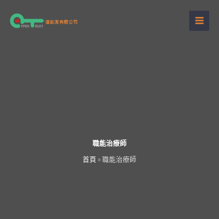
跳
至
主
要
內
容
職能治療師
首頁
»
職能治療師