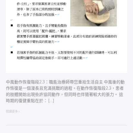
治
療
師
帶
您
重
拾
生
活
自
主
中風動作恢復階段2.3：職能治療師帶您重拾生活自主 中風後的動
作恢復是一個漫長且充滿挑戰的過程。在動作恢復階段2.3，患者
的肢體開始出現些許協同動作，但同時也伴隨著較大的張力。 這
時期的復健重點在於： […]
閱讀更多 »