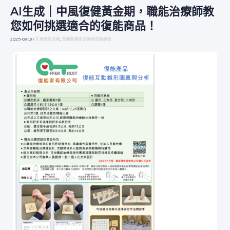
AI生成｜中風復健黃金期，職能治療師教
AI
生
您如何挑選適合的復能商品！
成
｜
2025-03-13
/
生理職能治療
,
黃國朕職能治療師創新研發
中
風
復
健
黃
金
期，
職
能
治
療
師
教
您
如
何
挑
選