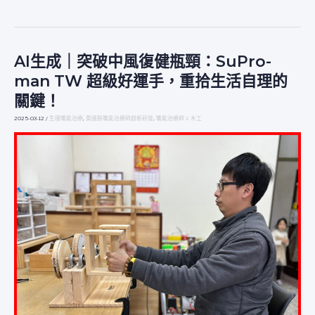
AI生成｜突破中風復健瓶頸：SuPro-
AI
生
man TW 超級好運手，重拾生活自理的
成
關鍵！
｜
突
2025-03-12
/
生理職能治療
,
黃國朕職能治療師創新研發
,
職能治療師 X 木工
破
中
風
復
健
瓶
頸：
SUPRO-
MAN
TW
超
級
好
運