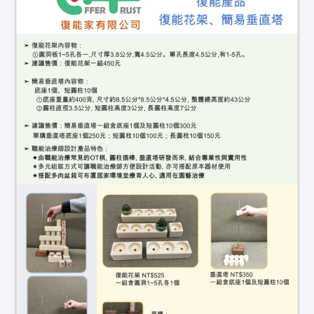
能
治
療
師
｜
復
健
器
材