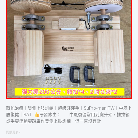
訓
練
｜
超
級
好
運
手
｜
SUPRO-
MAN
TW
｜
中
風
上
肢
職能治療｜雙側上肢訓練｜超級好運手｜SuPro-man TW｜中風上
復
肢復健｜BAT
研發緣由： 中風復健常用到爬升架，推拉箱
健
或手腳連動腳踏車作雙側上肢訓練，但一直沒有針
｜
BAT
閱讀更多 »