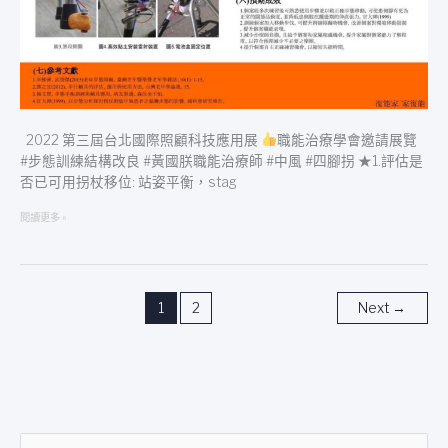
師
2022 第三屆台北國際照顧科技應用展
職能治療學會邀請展覽
#步態訓練結構改良 #黃國朕職能治療師 #中風 #四腳拐 ★1.評估是
否已可用拐杖移位: 站姿平衡，stag
閱讀更多 »
1
2
Next
→