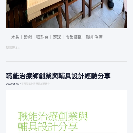
木製｜遊戲｜彈珠台｜滾球｜市集擺攤｜職能治療
閱讀更多 »
職能治療師創業與輔具設計經驗分享
職
能
2023-05-08
/
黃國朕職能治療師創新研發
治
療
師
創
業
與
輔
具