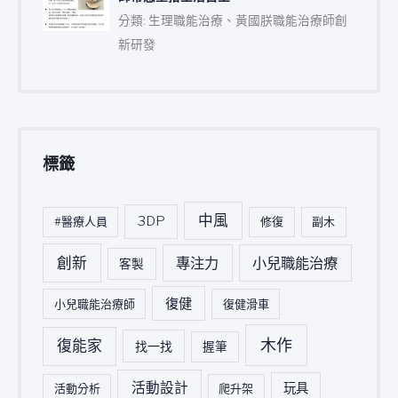
分類: 生理職能治療、黃國朕職能治療師創
新研發
標籤
中風
3DP
#醫療人員
修復
副木
創新
專注力
小兒職能治療
客製
復健
小兒職能治療師
復健滑車
木作
復能家
找一找
握筆
活動設計
玩具
活動分析
爬升架