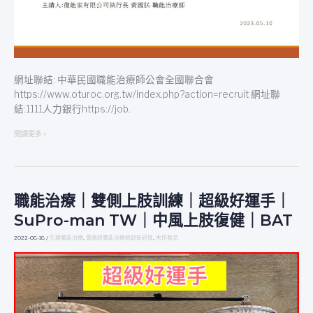
設
計
經
驗
分
享
網址聯結: 中華民國職能治療師公會全國聯合會
https://www.oturoc.org.tw/index.php?action=recruit 網址聯
結:1111人力銀行https://job.
閱讀更多 »
職能治療｜雙側上肢訓練｜超級好運手｜
職
能
SuPro-man TW｜中風上肢復健｜BAT
治
療
2022-08-18
/
生理職能治療
,
黃國朕職能治療師創新研發
,
木作商品
｜
雙
側
上
肢