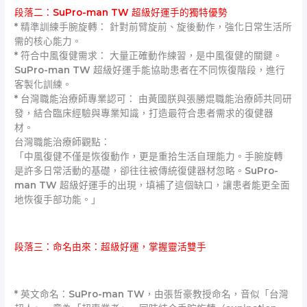
段落二：SuPro-man TW 超級好運手的獨特優勢
* 精準訓練手腕旋轉： 針對前臂旋前、旋後動作，強化日常生活所
需的核心能力。
* 符合中風復健需求： 大量正確動作練習，是中風復健的關鍵。
SuPro-man TW 超級好運手能協助患者在不同恢復階段，進行
客製化訓練。
* 台灣職能治療師專業認可： 由黃國朕與張勝焜職能治療師共同研
發，結合臨床經驗與專業知識，打造最符合患者需求的復健器
材。
台灣職能治療師觀點：
「中風復健不僅是恢復動作，更是重拾生活自理能力。手腕旋轉
是許多日常活動的基礎，卻往往被傳統復健器材忽略。SuPro-
man TW 超級好運手的出現，填補了這個缺口，讓患者能更全面
地恢復手部功能。」
段落三：命名由來：超級好運，掌握靈活雙手
* 英文命名：SuPro-man TW，由張哲豪教授命名，音似「台灣