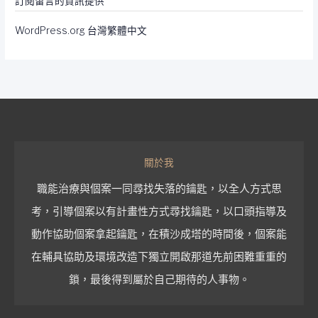
訂閱留言的資訊提供
WordPress.org 台灣繁體中文
關於我
職能治療與個案一同尋找失落的鑰匙，以全人方式思
考，引導個案以有計畫性方式尋找鑰匙，以口頭指導及
動作協助個案拿起鑰匙，在積沙成塔的時間後，個案能
在輔具協助及環境改造下獨立開啟那道先前困難重重的
鎖，最後得到屬於自己期待的人事物。