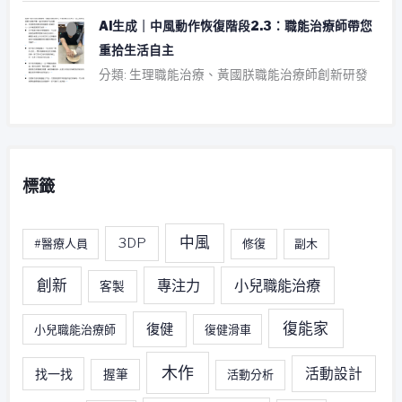
AI生成｜中風動作恢復階段2.3：職能治療師帶您
重拾生活自主
分類: 生理職能治療、黃國朕職能治療師創新研發
標籤
中風
3DP
#醫療人員
修復
副木
創新
專注力
小兒職能治療
客製
復能家
復健
小兒職能治療師
復健滑車
木作
活動設計
找一找
握筆
活動分析