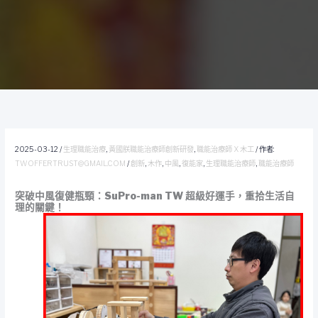
2025-03-12
/
生理職能治療
,
黃國朕職能治療師創新研發
,
職能治療師 X 木工
/ 作者:
TWOFFERTRUST@GMAIL.COM
/
創新
,
木作
,
中風
,
復能家
,
生理職能治療師
,
職能治療師
突破中風復健瓶頸：SuPro-man TW 超級好運手，重拾生活自
理的關鍵！