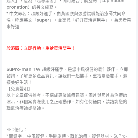
超人」，意為「超專業者」，同時結合手腕旋轉（supination
pronation）的英文縮寫。
* 中文命名：超級好運手，由黃國朕與張勝焜職能治療師共同命
名，呼應英文「super」，並寓意「好好靈活運用手」，為患者帶
來好運。
段落四：立即行動，重拾靈活雙手！
SuPro-man TW 超級好運手，是您中風復健的最佳夥伴。立即
諮詢，了解更多產品資訊，讓我們一起攜手，重拾靈活雙手，迎
接美好生活！
【免責聲明】
以上文章僅供參考，不構成專業醫療建議。圖片與照片為治療師
演示，非個案實際使用之正確動作。如有任何疑問，請諮詢您的
職能治療師或醫師。
SEO優化：
* 關鍵字： 中風復健、手腕旋轉、職能治療、復健器材、SuPro-