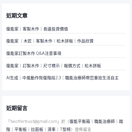
鍵
近期文章
字
:
復能家｜客製木作｜長遠投資價值
復能家 ｜木匠｜客製木作｜松木拼板｜作品欣賞
復能家訂製木作 Q&A注意事項
復能家｜訂製木作｜尺寸標示｜報價方式｜松木拼板
AI生成｜中風動作恢復階段2.3：職能治療師帶您重拾生活自主
近期留言
「
twoffertrust@gmail.com
」於〈
復能平衡箱｜職能治療師｜踏
階｜平衡板｜拉筋板｜滑車｜T型椅
〉發佈留言