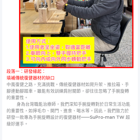
段落一：研發緣起：
填補傳統復健器材的缺口
中風復健之路，充滿挑戰。傳統復健器材如爬升架、推拉箱、手
腳連動腳踏車，雖能有效訓練肩肘關節，卻往往忽略了手腕旋轉
的重要性。
身為台灣職能治療師，我們深知手腕旋轉對於日常生活功能
的重要性，如擰毛巾、開門、進食、喝水等。因此，我們致力於
研發一款專為手腕旋轉設計的復健器材——SuPro-man TW 超
級好運手。