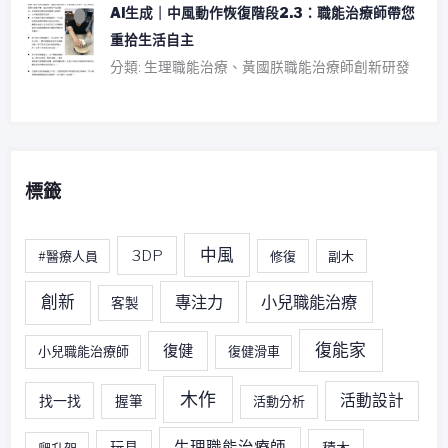
AI生成｜中風動作恢復階段2.3：職能治療師帶您
重拾生活自主
分類: 生理職能治療、黃國朕職能治療師創新研發
標籤
中風
3DP
#醫療人員
修復
副木
創新
專注力
小兒職能治療
客製
復能家
復健
小兒職能治療師
復健滑車
木作
活動設計
找一找
握筆
活動分析
生理職能治療師
積木