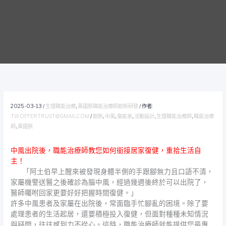
2025-03-13
/
生理職能治療
,
黃國朕職能治療師創新研發
/ 作者:
TWOFFERTRUST@GMAIL.COM
/
創新
,
中風
,
復能家
,
活動設計
,
生理職能治療師
,
職能治療
師
,
黃國朕
中風出院後，職能治療師教您如何銜接居家復健，重拾生活自
主！
「阿土伯早上醒來被發現身體半側的手跟腳無力且口語不清，
家屬機警送醫之後確診為腦中風，經過幾週後終於可以出院了，
醫師囑咐回家更要好好把握時間復健。」
許多中風患者及家屬在出院後，常面臨手忙腳亂的困境。除了要
處理患者的生活起居，還要積極投入復健，但面對種種未知情況
與疑問，往往感到力不從心。這時，職能治療師就能提供您最專