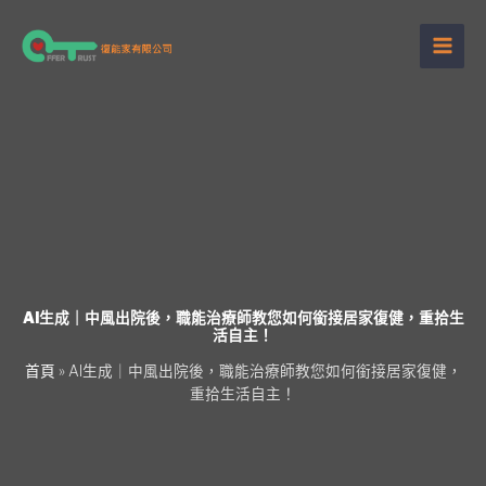
跳
至
主
要
內
容
AI生成｜中風出院後，職能治療師教您如何銜接居家復健，重拾生
活自主！
首頁
»
AI生成｜中風出院後，職能治療師教您如何銜接居家復健，
重拾生活自主！