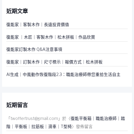
鍵
近期文章
字
:
復能家｜客製木作｜長遠投資價值
復能家 ｜木匠｜客製木作｜松木拼板｜作品欣賞
復能家訂製木作 Q&A注意事項
復能家｜訂製木作｜尺寸標示｜報價方式｜松木拼板
AI生成｜中風動作恢復階段2.3：職能治療師帶您重拾生活自主
近期留言
「
twoffertrust@gmail.com
」於〈
復能平衡箱｜職能治療師｜踏
階｜平衡板｜拉筋板｜滑車｜T型椅
〉發佈留言