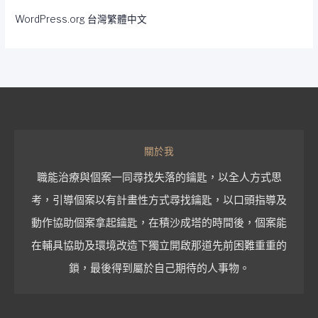
WordPress.org 台灣繁體中文
關於我
職能治療與個案一同尋找失落的鑰匙，以全人方式思
考，引導個案以有計畫性方式尋找鑰匙，以口頭指導及
動作協助個案拿起鑰匙，在積沙成塔的時間後，個案能
在輔具協助及環境改造下獨立開啟那道先前困難重重的
鎖，最後得到屬於自己期待的人事物。